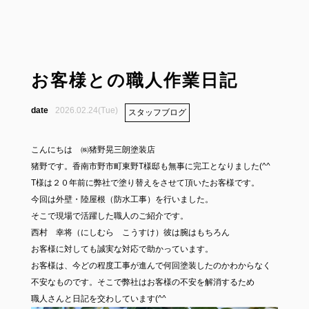
お客様との職人作業日記
2026.02.24(Tue)
スタッフブログ
こんにちは ㈱猪野晃三朗塗装店
猪野です。香南市野市町東野T様邸も無事に完工となりました(^^
T様は２０年前に弊社で塗り替えをさせて頂いたお客様です。
今回は外壁・陸屋根（防水工事）を行いました。
そこで現場で活躍した職人のご紹介です。
西村 幸将（にしむら こうすけ）彼は腕はもちろん
お客様に対しても誠実な対応で助かっています。
お客様は、今どの程度工事が進んで何回塗装したのかわからなく
不安なものです。そこで弊社はお客様の不安を解消するため
職人さんと日記を交わしています(^^