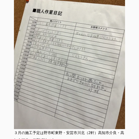
３月の施工予定は野市町東野・安芸市川北（2軒）高知市介良・高